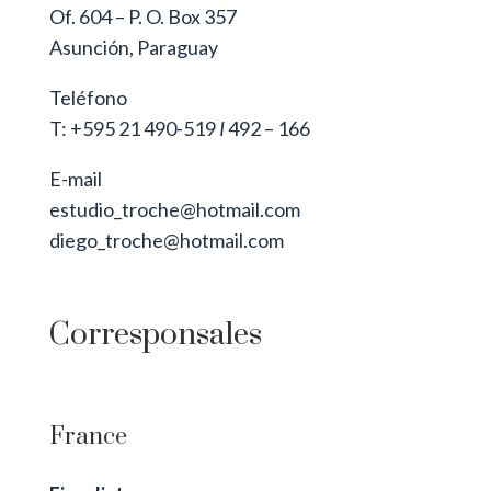
Of. 604 – P. O. Box 357
Asunción, Paraguay
Teléfono
T: +595 21 490-519
I
492 – 166
E-mail
estudio_troche@hotmail.com
diego_troche@hotmail.com
Corresponsales
France