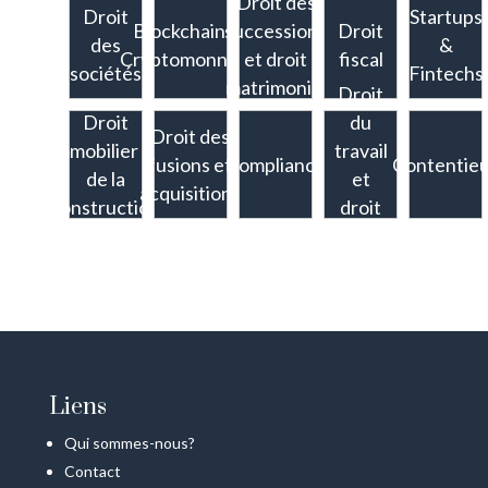
Droit des
Droit
Startups
Blockchain et
successions
Droit
des
&
Cryptomonnaies
et droit
fiscal
sociétés
Fintechs
matrimonial
Droit
Droit
du
Droit des
immobilier et
travail
fusions et
Compliance
Contentie
de la
et
acquisitions
construction
droit
social
Liens
Qui sommes-nous?
Contact